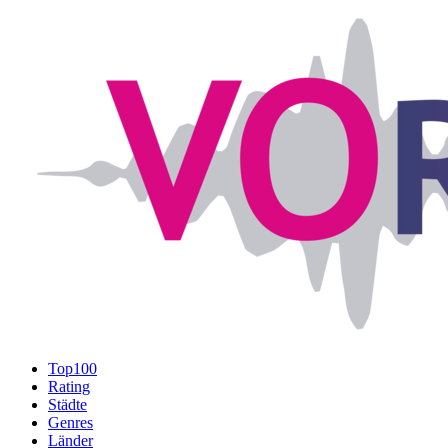
Top100
Rating
Städte
Genres
Länder