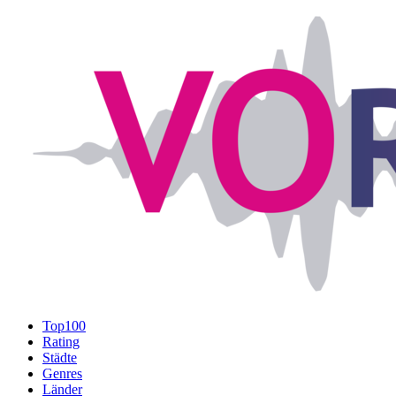
Top100
Rating
Städte
Genres
Länder