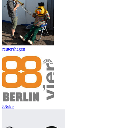
reutershagen
88vier