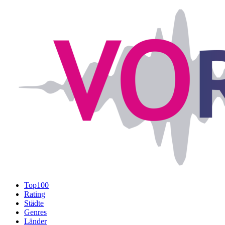
Top100
Rating
Städte
Genres
Länder