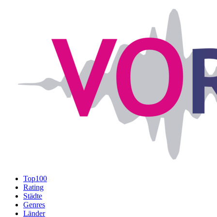
Top100
Rating
Städte
Genres
Länder