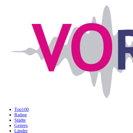
Top100
Rating
Städte
Genres
Länder