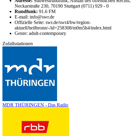
Adresse:
Südwestrundfunk, Anstalt des öffentlichen Rechts,
Neckarstraße 230, 70190 Stuttgart (0711) 929 - 0
Rundfunk:
91.6 FM
E-mail: info@swr.de
Offizielle Seite: swr.de/swr4/bw/region-
aktuell/heilbronn/-/id=258308/m0m5h4/index.html
Genre: adult-contemporary
Zufallsstationen
MDR THÜRINGEN - Das Radio