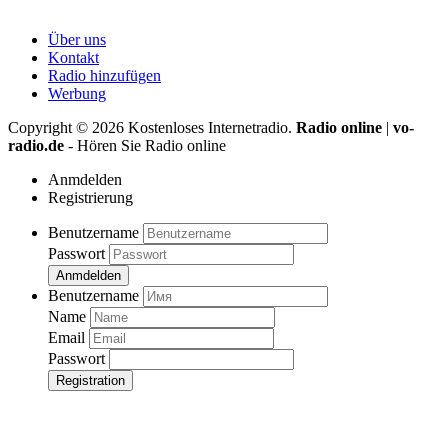
Über uns
Kontakt
Radio hinzufügen
Werbung
Copyright ©
2026
Kostenloses Internetradio.
Radio online
|
vo-
radio.de
- Hören Sie Radio online
Anmdelden
Registrierung
Benutzername
Passwort
Anmdelden
Benutzername
Name
Email
Passwort
Registration