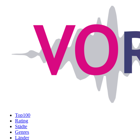
Top100
Rating
Städte
Genres
Länder