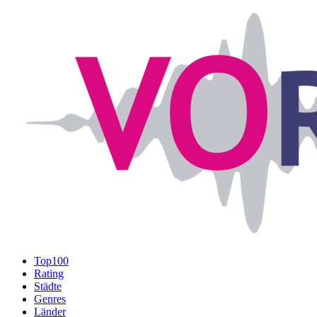
Top100
Rating
Städte
Genres
Länder