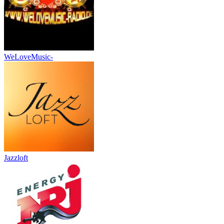
WeLoveMusic-
Jazzloft