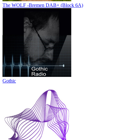
The WOLF -Bremen DAB+ (Block 6A)
Gothic