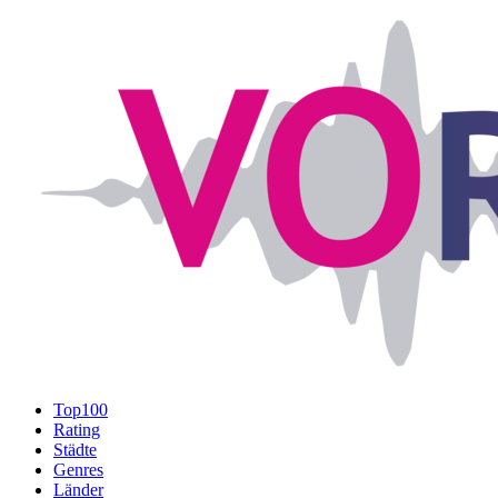
Top100
Rating
Städte
Genres
Länder