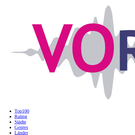
Top100
Rating
Städte
Genres
Länder