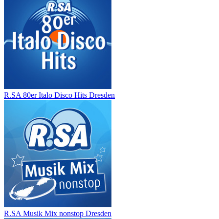
R.SA 80er Italo Disco Hits Dresden
R.SA Musik Mix nonstop Dresden